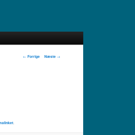
Indlægsnavigation
←
Forrige
Næste
→
malinket
.