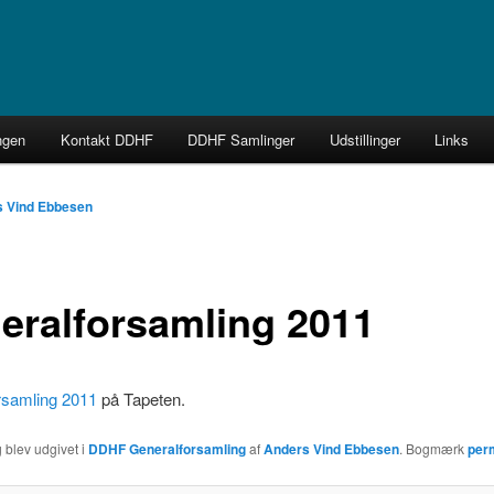
k Forening
ngen
Kontakt DDHF
DDHF Samlinger
Udstillinger
Links
 Vind Ebbesen
eralforsamling 2011
rsamling 2011
på Tapeten.
 blev udgivet i
DDHF Generalforsamling
af
Anders Vind Ebbesen
. Bogmærk
per