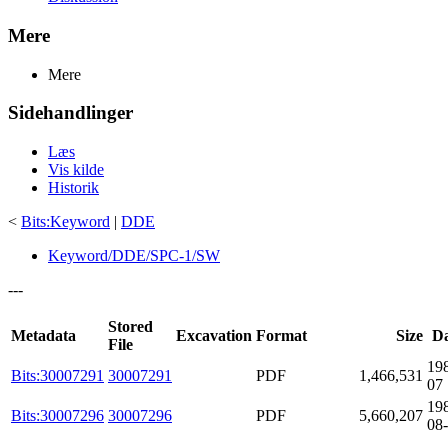
Mere
Mere
Sidehandlinger
Læs
Vis kilde
Historik
<
Bits:Keyword
|
DDE
Keyword/DDE/SPC-1/SW
---
Stored
Metadata
Excavation
Format
Size
Da
File
19
Bits:30007291
30007291
PDF
1,466,531
07
19
Bits:30007296
30007296
PDF
5,660,207
08