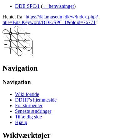
DDE SPC/1
(
← henvisninger
)
Hentet fra "
https://datamuseum.dk/w/index.php?
title=Bits:Keyword/DDE/SPC-1&oldid=76771
"
Navigation
Navigation
Wiki forside
DDHF's hjemmeside
For skribenter
Seneste ændringer
Tilfældig side
Hjælp
Wikiværktøjer