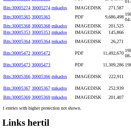
01
Bits:30005274
30005274
mikados
IMAGEDISK
271,587
19
Bits:30005365
30005365
PDF
9,686,498
04
Bits:30005368
30005368
mikados
IMAGEDISK
201,525
Bits:30005353
30005353
mikados
IMAGEDISK
145,866
Bits:30005364
30005364
mikados
IMAGEDISK
26,271
19
Bits:30005472
30005472
PDF
11,492,670
08
Bits:30005473
30005473
PDF
11,309,286
19
Bits:30005366
30005366
mikados
IMAGEDISK
222,911
Bits:30005367
30005367
mikados
IMAGEDISK
252,939
Bits:30005369
30005369
mikados
IMAGEDISK
201,407
1 entries with higher protection not shown.
Links hertil