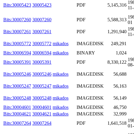
19
Bits:30005423
30005423
PDF
5,145,316
11
19
Bits:30007260
30007260
PDF
5,588,313
01
19
Bits:30007261
30007261
PDF
1,291,940
11
Bits:30005772
30005772
mikados
IMAGEDISK
249,291
Bits:30006594
30006594
mikados
BINARY
1,024
19
Bits:30005391
30005391
PDF
8,330,122
08
Bits:30005246
30005246
mikados
IMAGEDISK
56,688
Bits:30005247
30005247
mikados
IMAGEDISK
56,163
Bits:30005248
30005248
mikados
IMAGEDISK
56,149
Bits:30004601
30004601
mikados
IMAGEDISK
46,750
Bits:30004621
30004621
mikados
IMAGEDISK
32,999
19
Bits:30007264
30007264
PDF
1,641,518
01