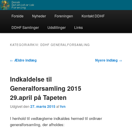
Fortsæt
Fortsæt
Dataarkæologerne
til
til
Hovedmenu
primært
sekundært
Forside
Nyheder
Foreningen
Kontakt DDHF
indhold
indhold
Dansk Datahistorisk Forening
DDHF Samlinger
Udstillinger
Links
KATEGORIARKIV:
DDHF GENERALFORSAMLING
Indlægsnavigation
←
Ældre indlæg
Nyere indlæg
→
Indkaldelse til
Generalforsamling 2015
29.april på Tapeten
Udgivet den
27. marts 2015
af
fvn
I henhold til vedtægterne indkaldes hermed til ordinær
generalforsamling, der afholdes: