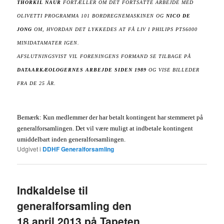
THORKIL NAUR
FORTÆLLER OM DET FORTSATTE ARBEJDE MED
OLIVETTI PROGRAMMA 101 BORDREGNEMASKINEN OG
NICO DE
JONG
OM, HVORDAN DET LYKKEDES AT FÅ LIV I PHILIPS PTS6000
MINIDATAMATER IGEN.
AFSLUTNINGSVIST VIL FORENINGENS FORMAND SE TILBAGE PÅ
DATAARKÆOLOGERNES ARBEJDE SIDEN 1989
OG VISE BILLEDER
FRA DE 25 ÅR.
Bemærk: Kun medlemmer der har betalt kontingent har stemmeret på
generalforsamlingen. Det vil være muligt at indbetale kontingent
umiddelbart inden generalforsamlingen.
Udgivet i
DDHF Generalforsamling
Indkaldelse til
generalforsamling den
18.april 2013 på Tapeten