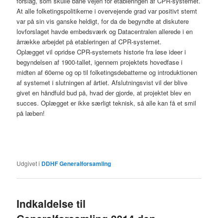
forslag, som skulle bane vejen for etableringen af CPR-systemet.
At alle folketingspolitikerne i overvejende grad var positivt stemt
var på sin vis ganske heldigt, for da de begyndte at diskutere
lovforslaget havde embedsværk og Datacentralen allerede i en
årrække arbejdet på etableringen af CPR-systemet.
Oplægget vil opridse CPR-systemets historie fra løse ideer i
begyndelsen af 1900-tallet, igennem projektets hovedfase i
midten af 60erne og op til folketingsdebatterne og introduktionen
af systemet i slutningen af årtiet. Afslutningsvist vil der blive
givet en håndfuld bud på, hvad der gjorde, at projektet blev en
succes. Oplægget er ikke særligt teknisk, så alle kan få et smil
på læben!
Udgivet i
DDHF Generalforsamling
Indkaldelse til